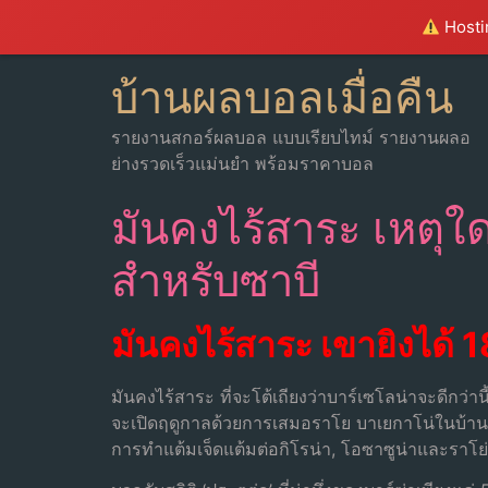
Hostin
บ้านผลบอลเมื่อคืน
รายงานสกอร์ผลบอล แบบเรียบไทม์ รายงานผลอ
ย่างรวดเร็วแม่นยำ พร้อมราคาบอล
มันคงไร้สาระ เหตุใดบ
สำหรับซาบี
มันคงไร้สาระ เขายิงได้ 
มันคงไร้สาระ ที่จะโต้เถียงว่าบาร์เซโลน่าจะดีก
จะเปิดฤดูกาลด้วยการเสมอราโย บาเยกาโน่ในบ้านแ
การทำแต้มเจ็ดแต้มต่อกิโรน่า, โอซาซูน่าและราโย่