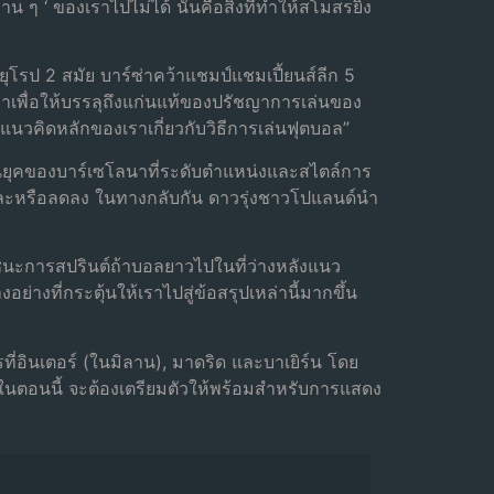
ๆ ‘ ของเราไปไม่ได้ นั่นคือสิ่งที่ทำให้สโมสรยิ่ง
โรป 2 สมัย บาร์ซ่าคว้าแชมป์แชมเปี้ยนส์ลีก 5
เท่าเพื่อให้บรรลุถึงแก่นแท้ของปรัชญาการเล่นของ
บแนวคิดหลักของเราเกี่ยวกับวิธีการเล่นฟุตบอล”
ี่เป็นยุคของบาร์เซโลนาที่ระดับตำแหน่งและสไตล์การ
เสียสละหรือลดลง ในทางกลับกัน ดาวรุ่งชาวโปแลนด์นำ
่ชนะการสปรินต์ถ้าบอลยาวไปในที่ว่างหลังแนว
่างที่กระตุ้นให้เราไปสู่ข้อสรุปเหล่านี้มากขึ้น
ารที่อินเตอร์ (ในมิลาน), มาดริด และบาเยิร์น โดย
รในตอนนี้ จะต้องเตรียมตัวให้พร้อมสำหรับการแสดง