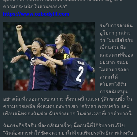
ความตระหนักในส่วนของเธอ”
https://www.ozbodyfit.com
ระงับการลงเล่น
อูโบกากู กล่าว
ว่า “ผมเสียใจกับ
เพื่อนร่วมทีม
และสตาฟฟ์ของ
ผมมาก จนผม
ไม่สามารถลง
สนามได้
สโมสรได้รับ
การสนับสนุน
อย่างเต็มที่ตลอดกระบวนการ ทั้งหมดนี้ และผมรู้สึกซาบซึ้ง ใน
ความช่วยเหลือ ทั้งหมดของพวกเขา “ศรัทธา ครอบครัว และ
เพื่อนสนิทของฉันช่วยฉันอย่างมาก ในช่วงเวลาที่ยากลําบากนี้
ฉันกระตือรือร้น ที่จะกลับมาเร็วๆ นี้ตอนนี้ที่ได้รับการแก้ไข
“ฉันต้องการทําให้ชัดเจนว่า ยาไม่มีผลเพิ่มประสิทธิภาพสําหรับ