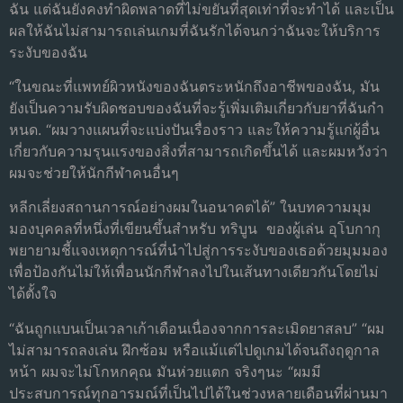
ฉัน แต่ฉันยังคงทําผิดพลาดที่ไม่ขยันที่สุดเท่าที่จะทําได้ และเป็น
ผลให้ฉันไม่สามารถเล่นเกมที่ฉันรักได้จนกว่าฉันจะให้บริการ
ระงับของฉัน
“ในขณะที่แพทย์ผิวหนังของฉันตระหนักถึงอาชีพของฉัน, มัน
ยังเป็นความรับผิดชอบของฉันที่จะรู้เพิ่มเติมเกี่ยวกับยาที่ฉันกํา
หนด. “ผมวางแผนที่จะแบ่งปันเรื่องราว และให้ความรู้แก่ผู้อื่น
เกี่ยวกับความรุนแรงของสิ่งที่สามารถเกิดขึ้นได้ และผมหวังว่า
ผมจะช่วยให้นักกีฬาคนอื่นๆ
หลีกเลี่ยงสถานการณ์อย่างผมในอนาคตได้” ในบทความมุม
มองบุคคลที่หนึ่งที่เขียนขึ้นสําหรับ ทริบูน ของผู้เล่น อุโบกากุ
พยายามชี้แจงเหตุการณ์ที่นําไปสู่การระงับของเธอด้วยมุมมอง
เพื่อป้องกันไม่ให้เพื่อนนักกีฬาลงไปในเส้นทางเดียวกันโดยไม่
ได้ตั้งใจ
“ฉันถูกแบนเป็นเวลาเก้าเดือนเนื่องจากการละเมิดยาสลบ” “ผม
ไม่สามารถลงเล่น ฝึกซ้อม หรือแม้แต่ไปดูเกมได้จนถึงฤดูกาล
หน้า ผมจะไม่โกหกคุณ มันห่วยแตก จริงๆนะ “ผมมี
ประสบการณ์ทุกอารมณ์ที่เป็นไปได้ในช่วงหลายเดือนที่ผ่านมา