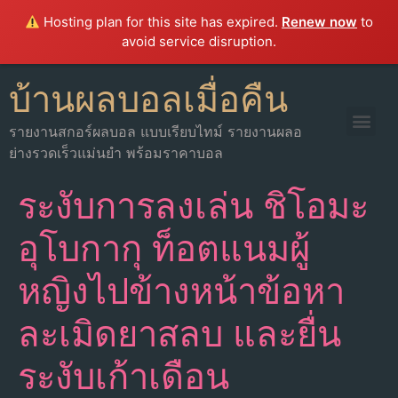
Hosting plan for this site has expired.
Renew now
to
avoid service disruption.
บ้านผลบอลเมื่อคืน
รายงานสกอร์ผลบอล แบบเรียบไทม์ รายงานผลอ
ย่างรวดเร็วแม่นยำ พร้อมราคาบอล
ระงับการลงเล่น ชิโอมะ
อุโบกากุ ท็อตแนมผู้
หญิงไปข้างหน้าข้อหา
ละเมิดยาสลบ และยื่น
ระงับเก้าเดือน