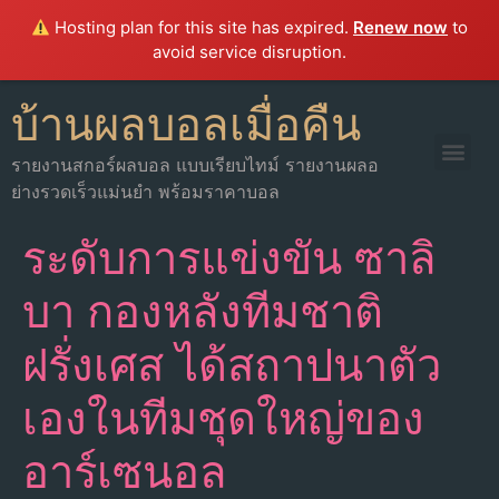
Hosting plan for this site has expired.
Renew now
to
avoid service disruption.
บ้านผลบอลเมื่อคืน
รายงานสกอร์ผลบอล แบบเรียบไทม์ รายงานผลอ
ย่างรวดเร็วแม่นยำ พร้อมราคาบอล
ระดับการแข่งขัน ซาลิ
บา กองหลังทีมชาติ
ฝรั่งเศส ได้สถาปนาตัว
เองในทีมชุดใหญ่ของ
อาร์เซนอล