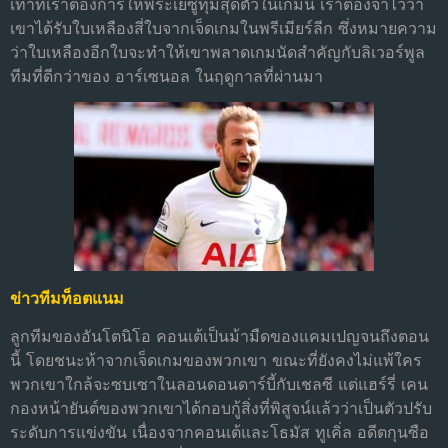
เท่าที่เราต้องการให้พระเยซูทุ่มสุดตัวในเกมนี้ เราต้องจำไว้ว่า
เขาได้รับใบเหลืองสี่ใบจากเจ็ดเกมในพรีเมียร์ลีก ซึ่งหมายความ
ว่าใบเหลืองอีกใบจะทำให้เขาพลาดเกมนัดสำคัญกับลิเวอร์พูล
ทีมที่ดีกว่าของ อาร์เซนอล ในฤดูกาลที่ผ่านมา
ข่าวทีมท็อตแนม
ลูกทีมของอันโตนิโอ คอนเต้เป็นม้ามืดของแคมเปญจนถึงตอน
นี้ โดยชนะห้าจากเจ็ดเกมของพวกเขา ขณะที่ยังคงไม่แพ้ใคร
พวกเขาใกล้จะซบเซาในลอนดอนดาร์บี้กับเชลซี แต่แฮร์รี่ เคน
กองหน้ายันต์ของพวกเขาได้กอบกู้สิ่งที่พิสูจน์แล้วว่าเป็นตัวปรับ
ระดับการแข่งขัน เนื่องจากคอนเต้และโธมัส ทูเคิ่ล อดีตกุนซือ