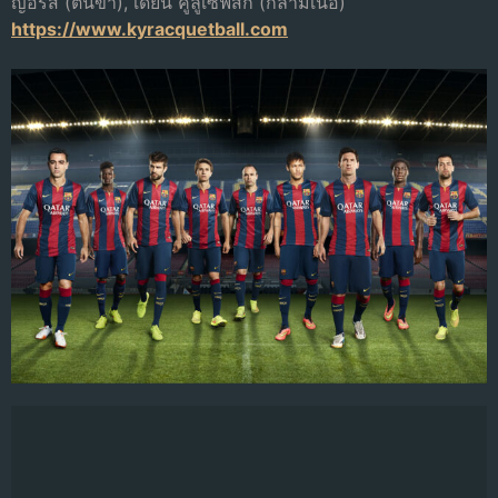
ญอริส (ต้นขา), เดยัน คูลูเซฟสกี้ (กล้ามเนื้อ)
https://www.kyracquetball.com