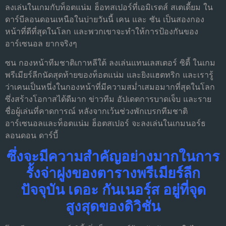
ลงเล่นในเกมกับท็อตแน่ม ฮ็อทสเปอร์ที่เอมิเรตส์ สเตเดี้ยม ใน
ดาร์บีลอนดอนเหนือในบ่ายวันนี้ เคน และ ซัน เป็นสองกอง
หน้าที่ดีที่สุดในโลก และพวกเขาจะทำให้การป้องกันของ
อาร์เซนอล ยากจริงๆ
ซน กองหน้าทีมชาติเกาหลีใต้ ลงเล่นแทนเลสเตอร์ ซิตี้ ในเกม
พรีเมียร์ลีกนัดสุดท้ายของท็อตแน่ม และยิงแฮตทริก และเรารู้
ว่าเคนเป็นหนึ่งในกองหน้าที่มีความสม่ำเสมอมากที่สุดในโลก
ซึ่งสร้างโอกาสได้ดีมาก ข่าวทีม อัปเดตการบาดเจ็บ และราย
ชื่อผู้เล่นที่คาดการณ์ หลังจากเว้นช่วงพักเบรกทีมชาติ
อาร์เซนอลและท็อตแน่ม ฮ็อตสเปอร์ จะลงเล่นในเกมนอร์ธ
ลอนดอน ดาร์บี้
ซึ่งจะมีความสำคัญอย่างมากในการ
รั้งจ่าฝูงของตารางพรีเมียร์ลีก
ปัจจุบัน เดอะ กันเนอร์ส อยู่ที่จุด
สูงสุดของดิวิชั่น