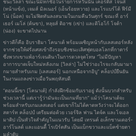
ชนะวิลล่า ขณะนี้มีหกชื่อในรายการหวั่นนั้น เคอร์ติส โจนส์
(หน้าแข้ง), เจมส์ มิลเนอร์ (เอ็นร้อยหวาย) และโรแบร์โต้ ฟีร์มี
โน่ (น็อค) จะไม่ฟิตทันลงสนามในเกมคืนวันศุกร์ ขณะที่ อาร์
เธอร์ เมโล่ (ต้นขา), หลุยส์ ดิอาซ (เข่า) และดิโอโก้ โจต้า
(น่อง) จะขาดไปนาน
ข่าวดีก็คือ อิบราฮิมา โคนาเต้ พร้อมเผชิญหน้ากับเลสเตอร์หลัง
จากช่วยให้ฝรั่งเศสเข้าถึงรอบชิงชนะเลิศฟุตบอลโลกที่กาตาร์
ซึ่งพวกเขาแพ้อาร์เจนตินาในการดวลจุดโทษ “ไม่มีปัญหา
อาการบาดเจ็บใหม่หลังเกม [วิลล่า] ไม่ใช่ว่าอะไรจะกลับมามา
กมายสําหรับเกม [เลสเตอร์] นอกเหนือจากอิบู” คล็อปป์ยืนยัน
ในงานแถลงข่าวเมื่อวันพฤหัสบดี
“ตอนนี้เขา [โคนาเต้] กําลังฝึกซ้อมกับเราอยู่ ดังนั้นบวกสําหรับ
ช่วงเวลานี้ แต่เรารู้ว่ามันจะเป็นเกมที่ยาก” แม้ว่าโคนาเต้จะ
พร้อมสําหรับเกมเลสเตอร์ แต่เขาก็ไม่ได้คาดหวังว่าจะได้ออก
สตาร์ท คล็อปป์ เตรียมต่อด้วย เวอร์จิล ฟาน ไดจ์ค และโจเอล
มาติป เป็นหัวใจสําคัญในแนวรับ โดยมี เทรนต์ อเล็กซานเดอร์-
อาร์โนลด์ และแอนดี้ โรเบิร์ตสัน เป็นแบ็กขวาและแบ็คซ้ายตา
มลําดับ