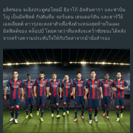
อลิสซอน จะยิงประตูต่อโดยมี ธิอาโก้ อัลคันทาร่า และฟาบิน
โญ่ เป็นมิดฟิลด์ กัปตันทีม จอร์แดน เฮนเดอร์สัน และฮาร์วีย์
เอลเลียตต์ ดาวรุ่งจะลงล่าตัวเพื่อชิงตําแหน่งสุดท้ายในแผง
มิดฟิลด์ของ คล็อปป์ โดยคาดว่าทีมหลังจะคว้าชัยชนะได้หลัง
จากสร้างความประทับใจให้กับวิลล่าจากม้านั่งสํารอง