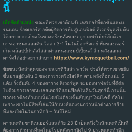
นี้
เพื่อชิงตําแหน่ง
ขณะที่พวกเขาต้อนรับเลสเตอร์ที่ตกชั้นและเบ
รนแดน ร็อดเจอร์ส อดีตผู้จัดการทีมสู่แอนฟิลด์ ลิเวอร์พูลเริ่มต้น
ได้อย่างยอดเยี่ยมในช่วงครึ่งหลังของฤดูกาลพรีเมียร์ลีกด้วย
การเอาชนะแอสตัน วิลล่า 3-1 ในวันบ็อกซิ่งเดย์ ทีมของเจอร์
เก้น คล็อปป์กําลังไล่ล่าตําแหน่งแชมป์เปี้ยนส์ ลีก หลังออกส
ตาร์ตได้อย่างยากลําบาก
https://www.kyracquetball.com/
ชัยชนะนัดล่าสุดของพวกเขาที่วิลล่า พาร์ค ช่วยให้พวกเขาขยับ
ขึ้นมาอยู่อันดับ 6 ของตารางพรีเมียร์ลีก ตามหลังท็อตแน่ม 5
แต้ม รั้งอันดับ 4 ของตาราง ลิเวอร์พูล จะมองหาฟอร์มที่ดีต่อ
ไปด้วยการเอาชนะเลสเตอร์ที่แอนฟิลด์ในคืนวันศุกร์นี้ กระนั้น
พวกเขาต้องทําแบบนั้นโดยไม่ต้องเซ็นสัญญาใหม่โคดี้ กัคโป
เพราะเขาไม่มีสิทธิ์เล่นให้กับหงส์แดงจนกว่าหน้าต่างการย้าย
ทีมจะเปิดในวันอาทิตย์ – วันปีใหม่
ดาวเตะทีมชาติเนเธอร์แลนด์วัย 23 ปี เป็นหนึ่งในนักเตะที่เป็นที่
ต้องการตัวมากที่สุดในยุโรปหลังจากยิงไป 9 ประตูและทําอีก