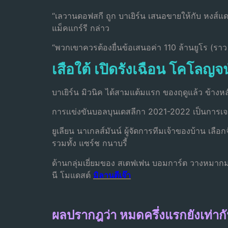
“เลวานดอฟสกี ถูก บาเยิร์น เสนอขายให้กับ หงส์แดง,
แม็คแกร์รี กล่าว
“พวกเขาควรต้องยื่นข้อเสนอค่า 110 ล้านยูโร (ราว 
เสือใต้ เปิดรังเฉือน โคโลญจน
บาเยิร์น มิวนิค ได้สามแต้มแรก ของฤดูแล้ว ข้าง
การเเข่งขันบอลบุนเดสลีกา 2021-2022 เป็นการเจอก
ยูเลียน นาเกลส์มันน์ ผู้จัดการทีมเจ้าของบ้าน เล
รวมทั้ง แซร์ช กนาบรี้
ด้านกลุ่มเยี่ยมของ สเตฟเฟน บอมการ์ต วางหมากมา
นี โมแดสต์
มิลานตีเจ๊า
ผลปรากฎว่า หมดครึ่งแรกยังเท่ากั