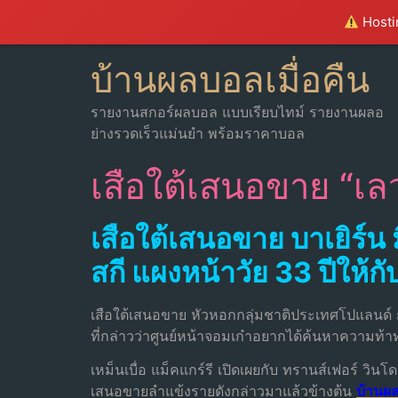
Hostin
บ้านผลบอลเมื่อคืน
รายงานสกอร์ผลบอล แบบเรียบไทม์ รายงานผลอ
ย่างรวดเร็วแม่นยำ พร้อมราคาบอล
เสือใต้เสนอขาย “เลวา
เสือใต้เสนอขาย บาเยิร์น
สกี แผงหน้าวัย 33 ปีให้กับ
เสือใต้เสนอขาย หัวหอกกลุ่มชาติประเทศโปแลนด์
ที่กล่าวว่าศูนย์หน้าจอมเก๋าอยากได้ค้นหาความท้
เหม็นเบื่อ แม็คแกร์รี เปิดเผยกับ ทรานส์เฟอร์ วินโ
เสนอขายลำแข้งรายดังกล่าวมาแล้วข้างต้น
บ้านผล