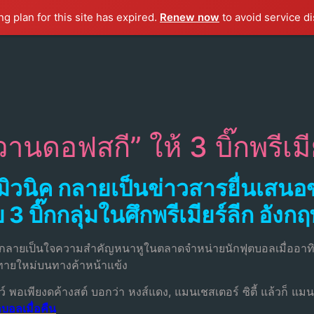
g plan for this site has expired.
Renew now
to avoid service di
นดอฟสกี” ให้ 3 บิ๊กพรีเมี
 มิวนิค กลายเป็นข่าวสารยื่นเสน
 3 บิ๊กกลุ่มในศึกพรีเมียร์ลีก อังก
 กลายเป็นใจความสำคัญหนาหูในตลาดจำหน่ายนักฟุตบอลเมื่ออาทิ
าทายใหม่บนทางค้าหน้าแข้ง
ดว์ พอเพียงดค้างสต์ บอกว่า หงส์แดง, แมนเชสเตอร์ ซิตี้ แล้วก็ แมน
บอลเมื่อคืน