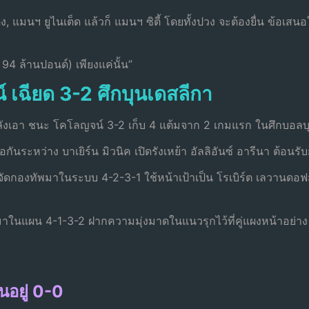
 แมนฯ ยูไนเต็ด แล้วก็ แมนฯ ซิตี้ โดยทั้งปวง จะต้องยื่น ข้อเสนอ
94 ล้านปอนด์) เพียงแค่นั้น”
์ เฉียด 3-2 ศึกบุนเดสลีกา
หลังเอา ชนะ โคโลญจน์ 3-2 เก็บ 4 แต้มจาก 2 เกมแรก ในศึกบอลบ
ันระหว่าง บาเยิร์น มิวนิค เปิดรังเหย้า อัลลิอันซ์ อารีนา ต้อน
ือกจัดกองทัพมาในระบบ 4-2-3-1 ใช้หน้าเป้าเป็น โรเบิร์ต เลวานดอฟ
ในแผน 4-1-3-2 ฝากความมุ่งมาดในแนวรุกไว้ที่คู่แผงหน้าอย่าง 
นอยู่ 0-0